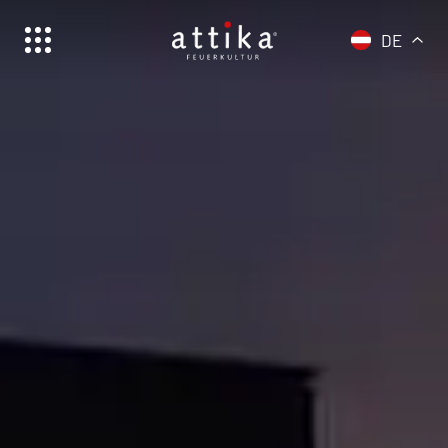
DE
Schweiz | Deutsch
Suisse | française
Svizzera | italiano
Switzerland | englisch
Deutschland | Deutsch
Österreich | Deutsch
France | français
Frankreich | Deutsch
Italia | italiano
Italien | Deutsch
Global | english