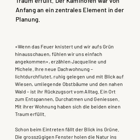
Deutschland | Deutsch
Anfang an ein zentrales Element in der
Österreich | Deutsch
Planung.
France | français
Frankreich | Deutsch
Italia | italiano
«Wenn das Feuer knistert und wir aufs Grün
hinausschauen, fühlen wir uns einfach
Italien | Deutsch
angekommen», erzählen Jacqueline und
Global | english
Michele. Ihre neue Dachwohnung –
lichtdurchflutet, ruhig gelegen und mit Blick auf
Wiesen, umliegende Obstbäume und den nahen
Wald – ist ihr Rückzugsort vom Alltag. Ein Ort
zum Entspannen, Durchatmen und Geniessen.
Mit ihrer Wohnung haben sich die beiden einen
Traum erfüllt.
Schon beim Eintreten fällt der Blick ins Grüne.
Die grosszügigen Fenster holen die Natur ins