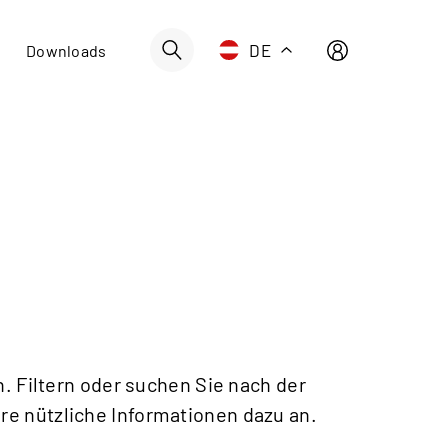
Schweiz | Deutsch
DE
Downloads
Suisse | française
Svizzera | italiano
Switzerland | englisch
Deutschland | Deutsch
Österreich | Deutsch
France | français
Frankreich | Deutsch
Italia | italiano
Italien | Deutsch
. Filtern oder suchen Sie nach der
Global | english
ere nützliche Informationen dazu an.