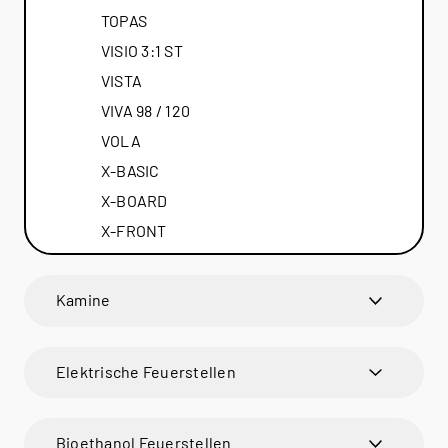
Italien | Deutsch
TOPAS
Global | english
VISIO 3:1 ST
VISTA
VIVA 98 / 120
VOLA
X-BASIC
X-BOARD
X-FRONT
Kamine
VISIO
VISIO 1
Elektrische Feuerstellen
VISIO UNIQ
VISIO 2
VISIO 3 UNIQ
Austin
VISIO ELEMENT
VISIO 2 L
VISIO 3:1 UNIQ
Austin
Bioethanol Feuerstellen
VISIO 2 ELEMENT
Hybrid Mist