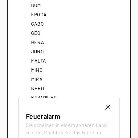
DOM
EPOCA
GABO
GEO
HERA
JUNO
MALTA
MINO
MIRA
NERO
NEW PILAR
NEXO 185
Feueralarm
NEXO 185 GAS
Sie scheinen in einem anderen Land
OPUS
zu sein. Möchten Sie das Feuer im
PALO / PALO Closed