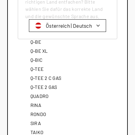
richtigen Land entfachen? Bitte
PILAR CLASSIC
wählen Sie dafür das korrekte Land
PINA
und die gewünschte Sprache aus.
POLEO
Österreich | Deutsch
Q-20
Schweiz | Deutsch
Q-BE
Suisse | française
Q-BE XL
Q-BIC
Svizzera | italiano
Q-TEE
Switzerland | englisch
Q-TEE 2 C GAS
Deutschland | Deutsch
Q-TEE 2 GAS
Österreich | Deutsch
QUADRO
France | français
RINA
Frankreich | Deutsch
RONDO
SIRA
Italia | italiano
TAIKO