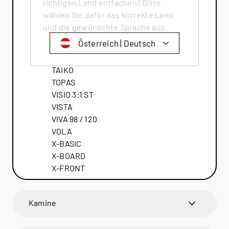
richtigen Land entfachen? Bitte
Q-TEE 2 GAS
wählen Sie dafür das korrekte Land
QUADRO
und die gewünschte Sprache aus.
RINA
Österreich | Deutsch
RONDO
SIRA
Schweiz | Deutsch
TAIKO
TOPAS
Suisse | française
VISIO 3:1 ST
Svizzera | italiano
VISTA
VIVA 98 / 120
Switzerland | englisch
VOLA
Deutschland | Deutsch
X-BASIC
X-BOARD
Österreich | Deutsch
X-FRONT
France | français
Frankreich | Deutsch
Kamine
Italia | italiano
VISIO