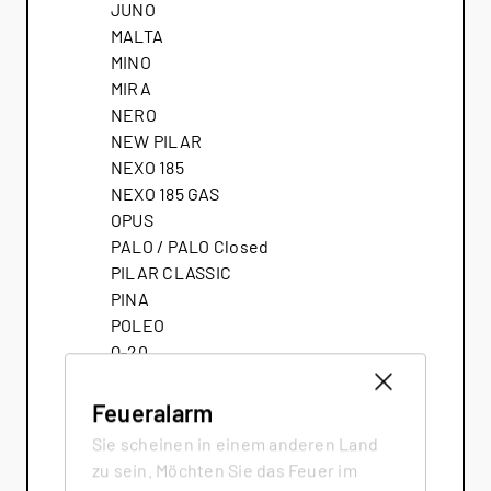
JUNO
MALTA
MINO
MIRA
NERO
NEW PILAR
NEXO 185
NEXO 185 GAS
OPUS
PALO / PALO Closed
PILAR CLASSIC
PINA
POLEO
Q-20
Q-BE
Q-BE XL
Feueralarm
Q-BIC
Sie scheinen in einem anderen Land
Q-TEE
zu sein. Möchten Sie das Feuer im
Q-TEE 2 C GAS