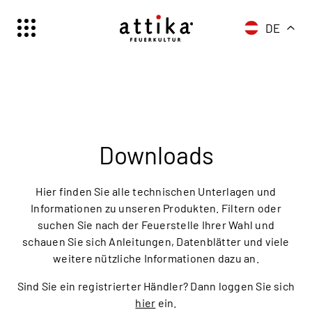
DE
Schweiz | Deutsch
Suisse | française
Svizzera | italiano
Switzerland | englisch
Deutschland | Deutsch
Downloads
Österreich | Deutsch
France | français
Hier finden Sie alle technischen Unterlagen und
Frankreich | Deutsch
Informationen zu unseren Produkten. Filtern oder
suchen Sie nach der Feuerstelle Ihrer Wahl und
Italia | italiano
schauen Sie sich Anleitungen, Datenblätter und viele
Italien | Deutsch
weitere nützliche Informationen dazu an.
Global | english
Sind Sie ein registrierter Händler? Dann loggen Sie sich
hier
ein.