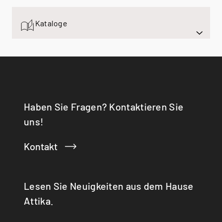
Sortiment
Montreal Bioethanol Raumteiler
VISIO 100 RD
Espoo Ceiling
Montreal Bioethanol Tunnel
VISIO 70 T
Kataloge
Espoo Floor
VISIO 90 T
Espoo Oak
VISIO 100 T
Haben Sie Fragen? Kontaktieren Sie
uns!
Kontakt
Lesen Sie Neuigkeiten aus dem Hause
Attika.